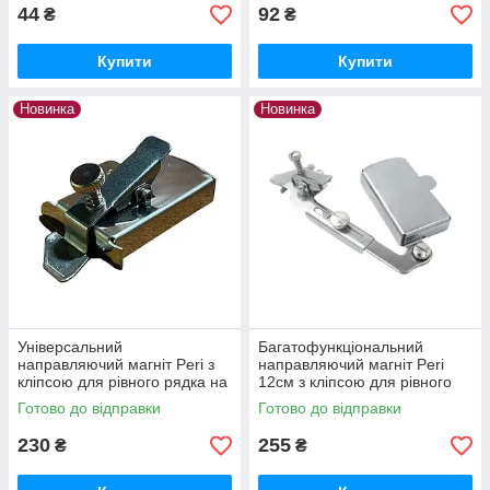
44
92
₴
₴
Купити
Купити
Новинка
Новинка
Універсальний
Багатофункціональний
направляючий магніт Peri з
направляючий магніт Peri
кліпсою для рівного рядка на
12см з кліпсою для рівного
швейну машину (6735)
рядка на швейну машину
Готово до відправки
Готово до відправки
(6869)
230
255
₴
₴