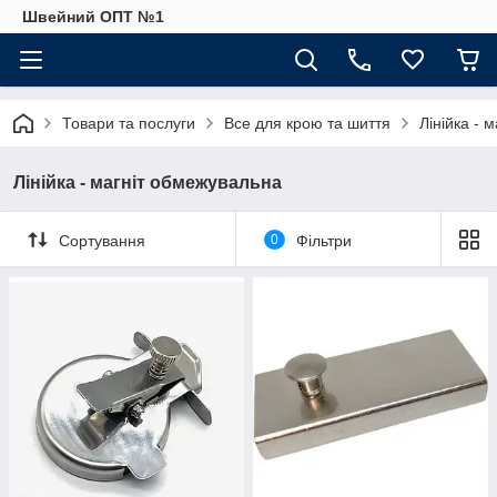
Швейний ОПТ №1
Товари та послуги
Все для крою та шиття
Лінійка - 
Лінійка - магніт обмежувальна
Сортування
0
Фільтри