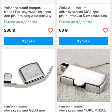
Універсальний напрямний
Лінійка — магніт
магніт Peri круглий з кліпсою
обмежувальна MG1 для
для рівного рядка на швейну
рівної строчки 5 см (загальна
машину (7248)
довжина) (6313)
Готово до відправки
Готово до відправки
230
60
₴
₴
Купити
Купити
Лінійка - магніт
Лінійка - магніт
обмежувальна G20S для
обмежувальна YOKE MG20L