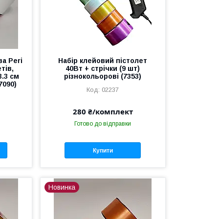
а Peri
Набір клейовий пістолет
тів,
40Вт + стрічки (9 шт)
.3 см
різнокольорові (7353)
7090)
02237
280 ₴/комплект
Готово до відправки
Купити
Новинка