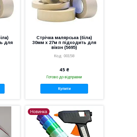
іла)
Стрічка малярська (біла)
ть для
30мм х 27м п підходить для
вікон (5695)
00158
45 ₴
Готово до відправки
Купити
Новинка