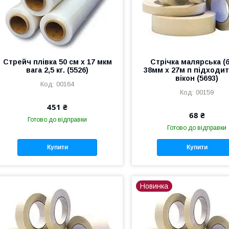
Стрейч плівка 50 см х 17 мкм
Стрічка малярська (б
вага 2,5 кг. (5526)
38мм х 27м п підходи
вікон (5693)
00164
00159
451 ₴
68 ₴
Готово до відправки
Готово до відправки
Купити
Купити
Новинка