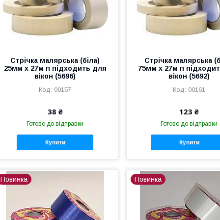
Стрічка малярська (біла)
Стрічка малярська (б
25мм х 27м п підходить для
75мм х 27м п підходи
вікон (5696)
вікон (5692)
00157
00161
38 ₴
123 ₴
Готово до відправки
Готово до відправки
Купити
Купити
Новинка
Новинка