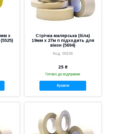
5мм х
Стрічка малярська (біла)
(5525)
19мм х 27м п підходить для
вікон (5694)
00156
25 ₴
Готово до відправки
Купити