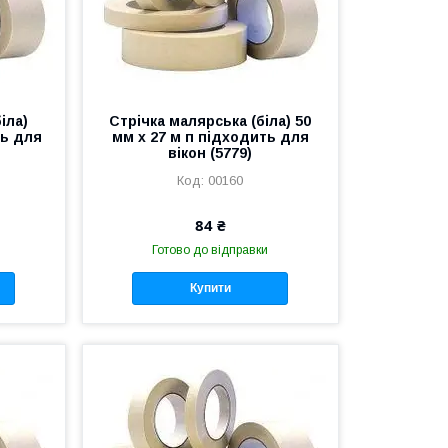
іла)
Стрічка малярська (біла) 50
ть для
мм х 27 м п підходить для
вікон (5779)
00160
84 ₴
Готово до відправки
Купити