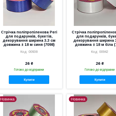
Стрічка поліпропіленова Peri
Стрічка поліпропіленов
для подарунків, букетів,
для подарунків, буке
декорування ширина 3.3 см
декорування ширина 3
довжина ± 18 м синя (7098)
довжина ± 18 м біла (
00938
00942
26 ₴
26 ₴
Готово до відправки
Готово до відправки
Купити
Купити
Новинка
Новинка