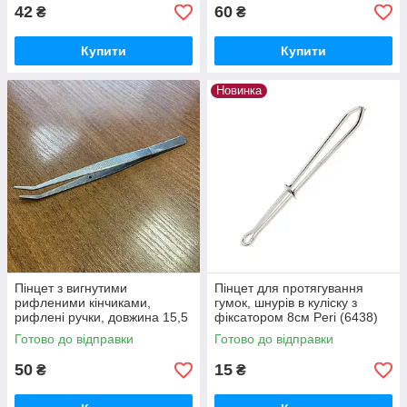
42
60
₴
₴
Купити
Купити
Новинка
Пінцет з вигнутими
Пінцет для протягування
рифленими кінчиками,
гумок, шнурів в куліску з
рифлені ручки, довжина 15,5
фіксатором 8см Peri (6438)
см, TWE-6 Yoke, з отвором
Готово до відправки
Готово до відправки
(6271)
50
15
₴
₴