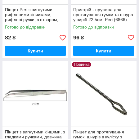
Пінцет Peri з вигнутими
Пристрій - пружина для
рифленими кінчиками,
протягування гумки та шнура
рифлені ручки, з отвором,
у виріб 22.5см, Peri (6866)
довжина 15,5 см, Stainless
Готово до відправки
Готово до відправки
TWE-6 (6868)
82
96
₴
₴
Купити
Купити
Новинка
Пінцет з вигнутими кінцями, з
Пінцет для протягування
гладкими ручками, довжина
гумок, шнурів в куліску з