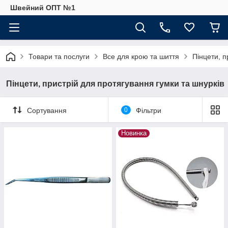
Швейний ОПТ №1
Товари та послуги
Все для крою та шиття
Пінцети, п
Пінцети, пристрій для протягування гумки та шнурків
Сортування
0
Фільтри
Новинка