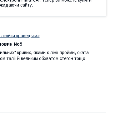
окидаючи сайту.
 лінійки кравецьки»
рловин No5
ьних" кривих, якими є лінії пройми, оката
том талії й великим обхватом стегон тощо