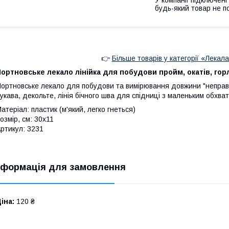
будь-який товар не п
👉
Більше товарів у категорії «Лекала
ортновське лекало лінійка для побудови пройм, окатів, го
ортновське лекало для побудови та вимірювання довжини "неправил
укава, декольте, лінія бічного шва для спідниці з маленьким обхва
атеріал: пластик (м'який, легко гнеться)
озмір, см: 30х11
ртикул: 3231
нформація для замовлення
іна:
120 ₴