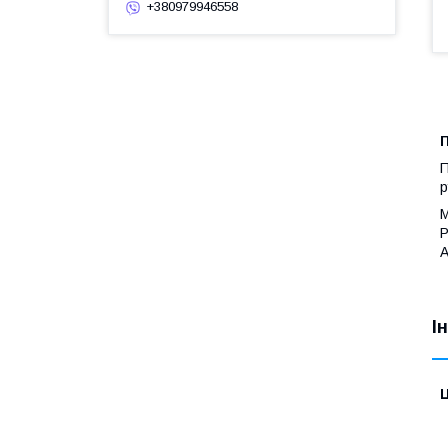
+380979946558
П
П
р
М
Р
А
І
Ц