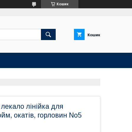
Кошик
Кошик
лекало лінійка для
йм, окатів, горловин No5