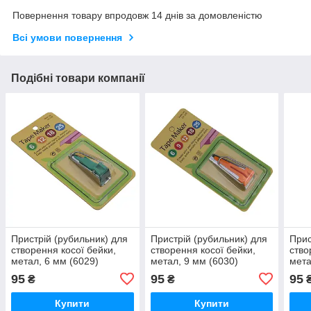
Повернення товару впродовж 14 днів за домовленістю
Всі умови повернення
Подібні товари компанії
Пристрій (рубильник) для
Пристрій (рубильник) для
Прис
створення косої бейки,
створення косої бейки,
ство
метал, 6 мм (6029)
метал, 9 мм (6030)
мета
95
95
95
₴
₴
Купити
Купити