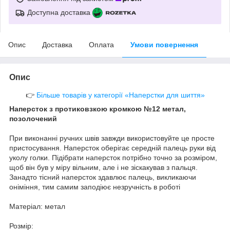
Доступна доставка
Опис
Доставка
Оплата
Умови повернення
Опис
👉
Більше товарів у категорії «Наперстки для шиття»
Наперсток з протиковзкою кромкою №12 метал,
позолочений
При виконанні ручних швів завжди використовуйте це просте
пристосування. Наперсток оберігає середній палець руки від
уколу голки. Підібрати наперсток потрібно точно за розміром,
щоб він був у міру вільним, але і не зіскакував з пальця.
Занадто тісний наперсток здавлює палець, викликаючи
оніміння, тим самим заподіює незручність в роботі
Матеріал: метал
Розмір: