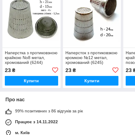
Наперстка з протиковзною
Наперсток з протиковзкою
Напе
крайкою No8 метал,
кромкою №12 метал,
край
хромований (6244)
хромований (6245)
позо
23
23
23
₴
₴
Купити
Купити
Про нас
99% позитивних з 86 відгуків за рік
Працює з 14.11.2022
м. Київ