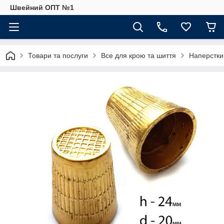
Швейний ОПТ №1
Товари та послуги
Все для крою та шиття
Наперстки