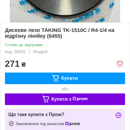
Дискове лезо TAKING TK-1510C / R4-1/4 на
відрізну лінійку (6455)
Готово до відправки
Код: 00825
Роздріб
271
₴
Купити
або
Купити з
Що таке купити з Пром?
Замовлення під захистом