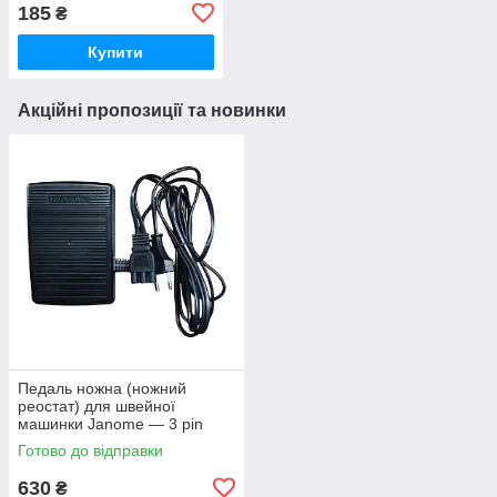
185
₴
Купити
Акційні пропозиції та новинки
Педаль ножна (ножний
реостат) для швейної
машинки Janome — 3 pin
(7435)
Готово до відправки
630
₴