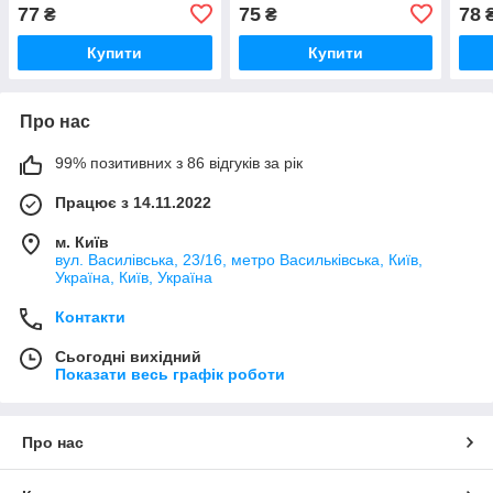
№70/80/90/100 бокс 5
№70/80/90/100 для побут
побу
77
75
78
₴
₴
штук для побутових
швейн маш уп 5 шт оптом
маши
швейних машин (6695)
(6696)
(700
Купити
Купити
Про нас
99% позитивних з 86 відгуків за рік
Працює з 14.11.2022
м. Київ
вул. Василівська, 23/16, метро Васильківська, Київ,
Україна, Київ, Україна
Контакти
Сьогодні вихідний
Показати весь графік роботи
Про нас