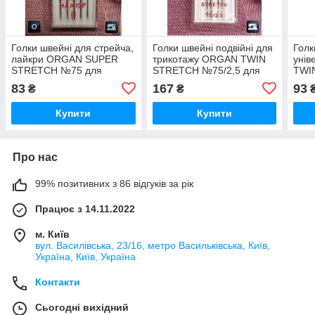
Голки швейні для стрейча,
Голки швейні подвійні для
Голк
лайкри ORGAN SUPER
трикотажу ORGAN TWIN
унів
STRETCH №75 для
STRETCH №75/2,5 для
TWI
побутових швейних
побутових швейних
побу
83
167
93
₴
₴
машин блістерна уп 5
машин бліст уп 2 штуки
маши
штук оптом (7018)
оптом (7013)
(701
Купити
Купити
Про нас
99% позитивних з 86 відгуків за рік
Працює з 14.11.2022
м. Київ
вул. Василівська, 23/16, метро Васильківська, Київ,
Україна, Київ, Україна
Контакти
Сьогодні вихідний