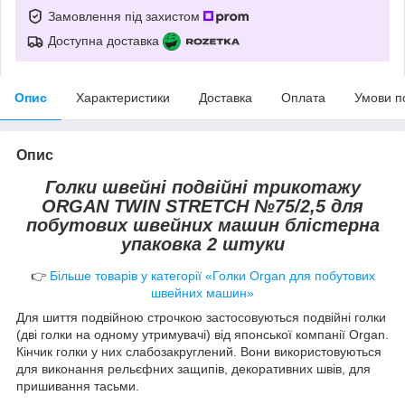
Замовлення під захистом
Доступна доставка
Опис
Характеристики
Доставка
Оплата
Умови п
Опис
Голки швейні подвійні трикотажу
ORGAN TWIN STRETCH №75/2,5
для
побутових швейних машин блістерна
упаковка 2 штуки
👉
Більше товарів у категорії «Голки Organ для побутових
швейних машин»
Для шиття подвійною строчкою застосовуються подвійні голки
(дві голки на одному утримувачі) від японської компанії Organ.
Кінчик голки у них слабозакруглений. Вони використовуються
для виконання рельєфних защипів, декоративних швів, для
пришивання тасьми.