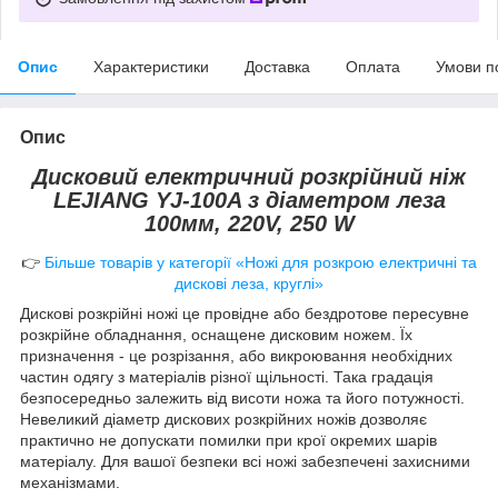
Опис
Характеристики
Доставка
Оплата
Умови п
Опис
Дисковий електричний розкрійний ніж
LEJIANG YJ-100A з діаметром леза
100мм, 220V, 250 W
👉
Більше товарів у категорії «Ножі для розкрою електричні та
дискові леза, круглі»
Дискові розкрійні ножі це провідне або бездротове пересувне
розкрійне обладнання, оснащене дисковим ножем. Їх
призначення - це розрізання, або викроювання необхідних
частин одягу з матеріалів різної щільності. Така градація
безпосередньо залежить від висоти ножа та його потужності.
Невеликий діаметр дискових розкрійних ножів дозволяє
практично не допускати помилки при крої окремих шарів
матеріалу. Для вашої безпеки всі ножі забезпечені захисними
механізмами.