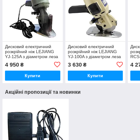
Дисковий електричний
Дисковий електричний
Диск
розкрійний ніж LEJIANG
розкрійний ніж LEJIANG
розк
YJ-125A з діаметром леза
YJ-100A з діаметром леза
RCS-
125мм, 220 V, 250 W
100мм, 220 V, 250 W
100м
4 950
3 630
4 2
₴
₴
оптом (7350)
оптом (6579)
опто
Купити
Купити
Акційні пропозиції та новинки