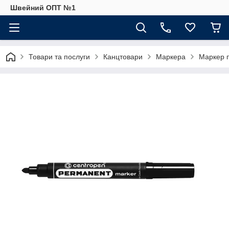
Швейний ОПТ №1
Товари та послуги
Канцтовари
Маркера
Маркер 