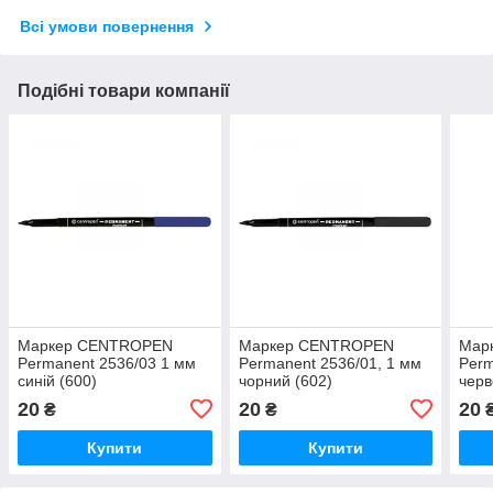
Всі умови повернення
Подібні товари компанії
Маркер CENTROPEN
Маркер CENTROPEN
Мар
Permanent 2536/03 1 мм
Permanent 2536/01, 1 мм
Perm
синій (600)
чорний (602)
черв
20
20
20
₴
₴
Купити
Купити