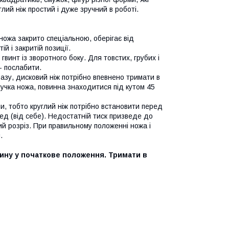
углий ніж простий і дуже зручний в роботі.
ножа закрито спеціальною, оберігає від
й і закритій позиції.
винт із зворотного боку. Для товстих, грубих і
 - послабити.
разу, дисковий ніж потрібно впевнено тримати в
ручка ножа, повинна знаходитися під кутом 45
ни, тобто круглий ніж потрібно встановити перед
ред (від себе). Недостатній тиск призведе до
ий розріз. При правильному положенні ножа і
.
тину у початкове положення. Тримати в