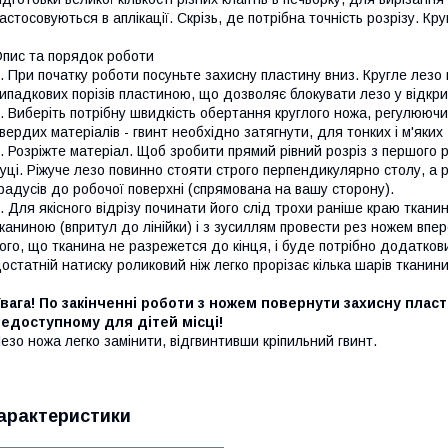
астосовуються в аплікації. Скрізь, де потрібна точність розрізу. Кр
пис та порядок роботи
. При початку роботи посуньте захисну пластину вниз. Кругле лезо 
ипадкових порізів пластиною, що дозволяє блокувати лезо у відкриті
. Виберіть потрібну швидкість обертання круглого ножа, регулюючи г
вердих матеріалів - гвинт необхідно затягнути, для тонких і м'яких
. Розріжте матеріал. Щоб зробити прямий рівний розріз з першого 
уці. Ріжуче лезо повинно стояти строго перпендикулярно столу, а 
радусів до робочої поверхні (спрямована на вашу сторону).
. Для якісного відрізу починати його слід трохи раніше краю ткани
каниною (впритул до лінійки) і з зусиллям провести рез ножем впе
ого, що тканина не разрежется до кінця, і буде потрібно додатков
остатній натиску роликовий ніж легко прорізає кілька шарів тканини
вага! По закінченні роботи з ножем повернути захисну плас
едоступному для дітей місці!
езо ножа легко замінити, відгвинтивши кріпильний гвинт.
арактеристики