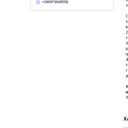
+380979946558
з
О
1
в
2
т
3
р
г
4
т
т
д
У
н
Л
Х