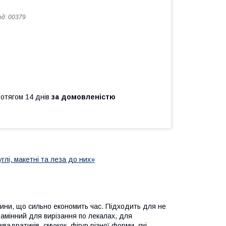
од:
00379
ротягом 14 днів
за домовленістю
углі, макетні та леза до них»
анини, що сильно економить час. Підходить для не
езамінний для вирізання по лекалах, для
 квадратиків, смужок, фігур різної форми, які