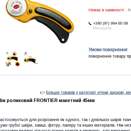
Немає в наявності
К
+380 (97) 994-65-58
Менеджер
повернення товару п
👉
Більше товарів у категорії «Ножі дискові, кр
Ніж роликовий FRONTIER макетний 45мм
астосовується для розрізання як одного, так і декількох шарів тк
уже грубої шкіри, замші, фетру, паперу та інших матеріалів. Ніж н
ідготовки великої кількості різних клаптів в печворку, для вирізання