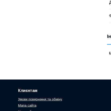
Ф
І
Ц
Клиєнтам
Умови повернення та обміну
Мапа сайта