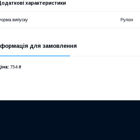
Додаткові характеристики
орма випуску
Рулон
нформація для замовлення
іна:
754 ₴