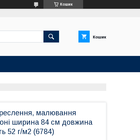
Кошик
Кошик
креслення, малювання
оні ширина 84 см довжина
ь 52 г/м2 (6784)