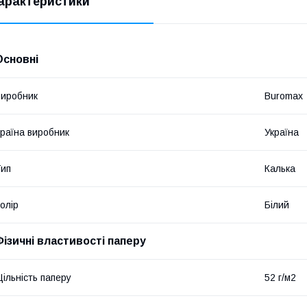
арактеристики
Основні
иробник
Buromax
раїна виробник
Україна
ип
Калька
олір
Білий
Фізичні властивості паперу
ільність паперу
52 г/м2