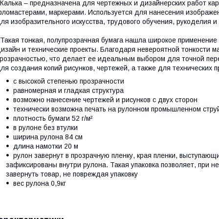
алька – предназначена для чертежных и дизайнерских работ кар
ломастерами, маркерами. Используется для нанесения изображен
ля изобразительного искусства, трудового обучения, рукоделия и 
акая тонкая, полупрозрачная бумага нашла широкое применение в 
изайн и технические проекты. Благодаря невероятной тонкости ма
розрачностью, что делает ее идеальным выбором для точной пер
ля создания копий рисунков, чертежей, а также для технических п
с высокой степенью прозрачности
равномерная и гладкая структура
возможно нанесение чертежей и рисунков с двух сторон
технически возможна печать на рулонном промышленном стру
плотность бумаги 52 г/м²
в рулоне без втулки
ширина рулона 84 см
длина намотки 20 м
рулон завернут в прозрачную пленку, края пленки, выступающ
зафиксированы внутри рулона. Такая упаковка позволяет, при н
завернуть товар, не повреждая упаковку
вес рулона 0,9кг