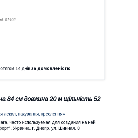
од:
01402
ротягом 14 днів
за домовленістю
на 84 см довжина 20 м щільність 52
ля лекал, пакування, креслення»
мага, часто используемая для создания на ней
рт", Украина, г. Днепр, ул. Шинная, 8