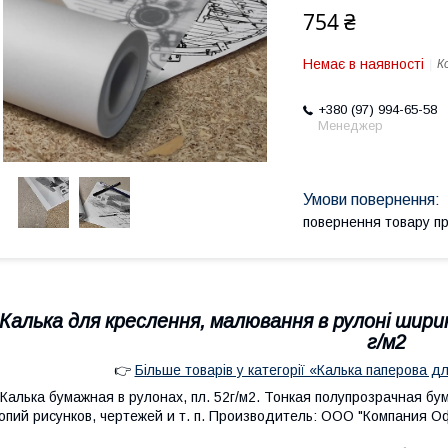
754 ₴
Немає в наявності
К
+380 (97) 994-65-58
Менеджер
повернення товару п
Калька для креслення, малювання в рулоні шири
г/м2
👉
Більше товарів у категорії «Калька паперова д
алька бумажная в рулонах, пл. 52г/м2. Тонкая полупрозрачная бу
опий рисунков, чертежей и т. п. Производитель: ООО "Компания Офо