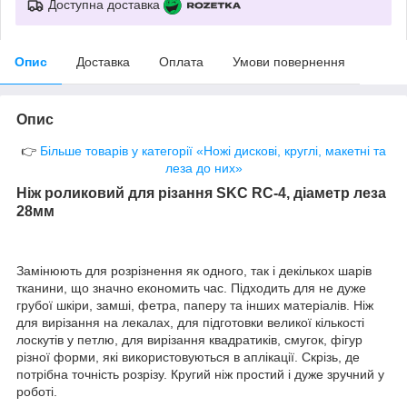
Доступна доставка
Опис
Доставка
Оплата
Умови повернення
Опис
👉
Більше товарів у категорії «Ножі дискові, круглі, макетні та
леза до них»
Ніж роликовий для різання SKC RC-4, діаметр леза
28мм
Замінюють для розрізнення як одного, так і декількох шарів
тканини, що значно економить час. Підходить для не дуже
грубої шкіри, замші, фетра, паперу та інших матеріалів. Ніж
для вирізання на лекалах, для підготовки великої кількості
лоскутів у петлю, для вирізання квадратиків, смугок, фігур
різної форми, які використовуються в аплікації. Скрізь, де
потрібна точність розрізу. Кругий ніж простий і дуже зручний у
роботі.