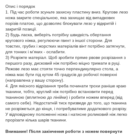
Опис і порядок
1. Під час роботи зсуньте захисну пластину вниз. Кругове лезо
ножа закрите спеціальною, яка захищає від випадкових
порізів платою, що дозволяє блокувати лезо у відкритій і
закритій позиції.
2) Будь ласка, виберіть потрібну швидкість обертання
кругового ніжка, регулюючи гвинт з іншої сторони. Для
товстих, грубих і жорстких матеріалів вінт потрібно затягнути,
для тонких і м'яких - ослабити.
3) Розріжте матеріал. Щоб зробити пряме рвове розрізання з
першого разу, дисковий ніж потрібно міцно тримати в руці.
Режове лезо має стояти точно перпендикулярно стола, а
ніжка має бути під кутом 45 градусів до робочої поверхні
(направлена у вашу сторону).
4. Для якісного відрізання треба починати трохи раніше краю
тканини, тобто, круглий ніж потрібно встановити перед
тканиною (вплитною до лінійки) і робити ножем вперед (від
самого себе). Недостатній тиск призведе до того, що тканина
не розріжеться до кінця, і потребуватиме додаткового розрізу.
У відповідному положенні ножа і натисне роликовий ніж легко
прорізати кілька шарів тканини.
Внимание! Після закінчення роботи з ножем повернути