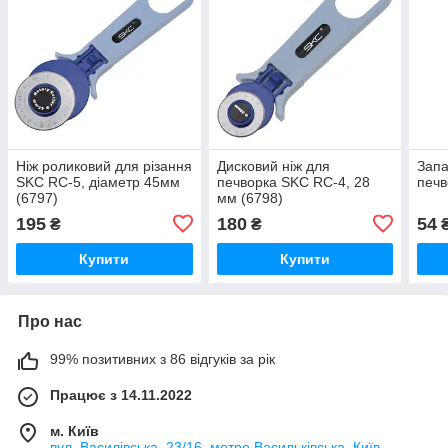
Ніж роликовий для різання
Дисковий ніж для
Запа
SKC RC-5, діаметр 45мм
печворка SKC RC-4, 28
печв
(6797)
мм (6798)
195
180
54
₴
₴
Купити
Купити
Про нас
99% позитивних з 86 відгуків за рік
Працює з 14.11.2022
м. Київ
вул. Василівська, 23/16, метро Васильківська, Київ,