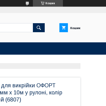
Кошик
Кошик
а для викрійки ОФОРТ
м x 10м у рулоні, колір
й (6807)