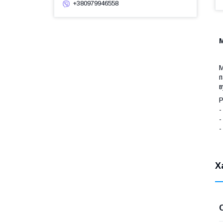
+380979946558
М
М
п
в
Р
-
-
-
Х