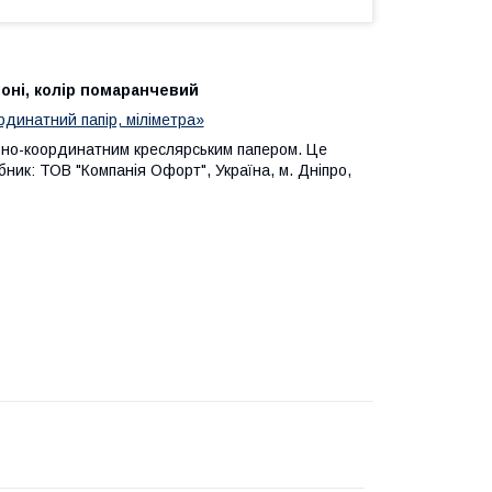
оні, колір помаранчевий
рдинатний папір, міліметра»
абно-координатним креслярським папером. Це
обник: ТОВ "Компанія Офорт", Україна, м. Дніпро,