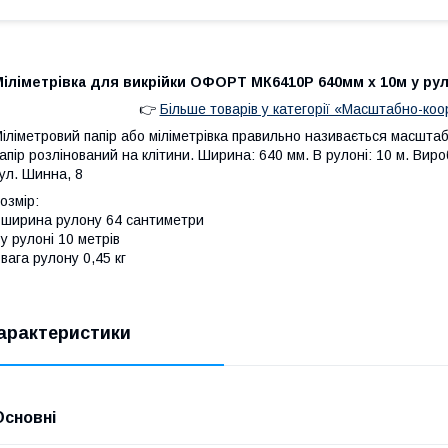
іліметрівка для викрійки ОФОРТ МК6410Р 640мм x 10м у рул
👉
Більше товарів у категорії «Масштабно-коо
іліметровий папір або міліметрівка правильно називається масшт
апір розлінований на клітини. Ширина: 640 мм. В рулоні: 10 м. Вир
ул. Шинна, 8
озмір:
 ширина рулону 64 сантиметри
 у рулоні 10 метрів
 вага рулону 0,45 кг
арактеристики
Основні