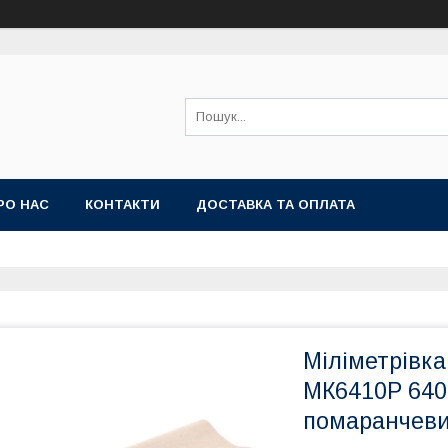
РО НАС
КОНТАКТИ
ДОСТАВКА ТА ОПЛАТА
Міліметрівк
МК6410Р 640м
помаранчеви