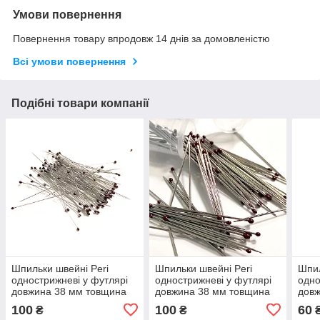
Умови повернення
Повернення товару впродовж 14 днів за домовленістю
Всі умови повернення
Подібні товари компанії
Шпильки швейні Peri
Шпильки швейні Peri
Шпил
однострижневі у футлярі
однострижневі у футлярі
одно
довжина 38 мм товщина
довжина 38 мм товщина
довж
0,29 мм упаковка 100 штук
0,71 мм упаковка 100 штук
0,71
100
100
60
₴
₴
№ 0 (6809)
№ 5 (6814)
опто