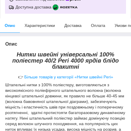
Доступна доставка
Опис
Характеристики
Доставка
Оплата
Умови п
Опис
Нитки швейні універсальні 100%
поліестер 40/2 Peri 4000 ярдів блідо
блакитні
👉
Більше товарів у категорії «Нитки швейні Peri»
Штапельні нитки з 100% поліестеру, виготовляються з
високоякісного поліефірного штапельного волокна (волокна
кінцевої штапельної довжини, як правило не більше 40-45 мм
(волокна бавовняної штапельної діаграми), забезпечують
міцність і еластичність швів при поздовжньому і поперечному
розтягненні, здатні протистояти багаторазовому динамічному
натягу. Нині штапельний поліестер займає домінуючу позицію
серед волокон штучного походження, на популярність цих
ниток впливає їх низька усадка, висока міцність на розрив, а