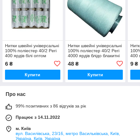
Нитки швейні універсальні
Нитки швейні універсальні
Нитк
100% поліестер 40/2 Peri
100% поліестер 40/2 Peri
100%
400 ярдів білі оптом
4000 ярдів блідо блакитні
400 
(6929)
(303) оптом (6597)
6
48
9
₴
₴
₴
Купити
Купити
Про нас
99% позитивних з 86 відгуків за рік
Працює з 14.11.2022
м. Київ
вул. Василівська, 23/16, метро Васильківська, Київ,
Україна, Київ, Україна