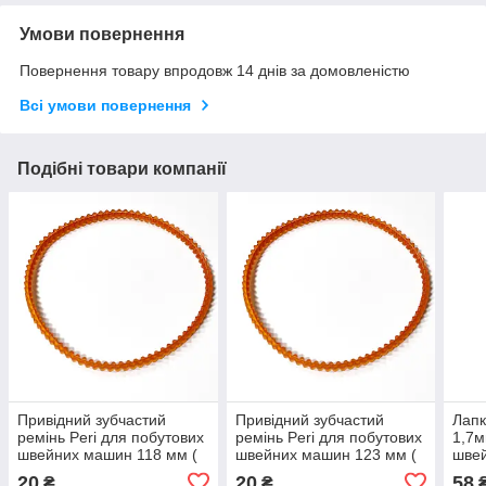
Умови повернення
Повернення товару впродовж 14 днів за домовленістю
Всі умови повернення
Подібні товари компанії
Привідний зубчастий
Привідний зубчастий
Лапк
ремінь Peri для побутових
ремінь Peri для побутових
1,7м
швейних машин 118 мм (
швейних машин 123 мм (
швей
≈ 37 см) (6830)
≈ 38.6 см) (6828)
20
20
58
₴
₴