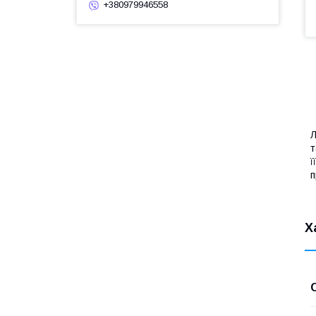
+380979946558
Л
т
ї
п
Х