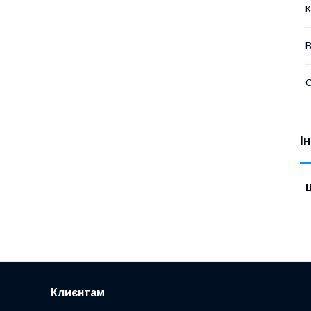
К
В
І
Ц
Клиєнтам