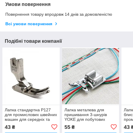
Умови повернення
Повернення товару впродовж 14 днів за домовленістю
Всі умови повернення
Подібні товари компанії
Лапка стандартна Р127
Лапка металева для
Лапк
для промислових швейних
пришивання 3-шнурів
блис
машин для середніх та
YOKE для побутових
про
тяжких тканин оптом
швейних машин (7242)
маши
43
55
43
₴
₴
(6902)
сере