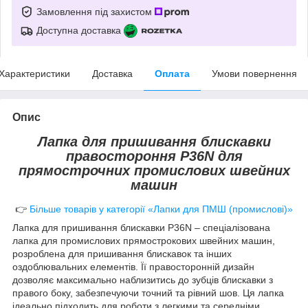
Замовлення під захистом
Доступна доставка
Характеристики
Доставка
Оплата
Умови повернення
Опис
Лапка для пришивання блискавки
правостороння P36N для
прямострочних промислових швейних
машин
👉
Більше товарів у категорії «Лапки для ПМШ (промислові)»
Лапка для пришивання блискавки P36N – спеціалізована
лапка для промислових прямострокових швейних машин,
розроблена для пришивання блискавок та інших
оздоблювальних елементів. Її правосторонній дизайн
дозволяє максимально наблизитись до зубців блискавки з
правого боку, забезпечуючи точний та рівний шов. Ця лапка
ідеально підходить для роботи з легкими та середніми