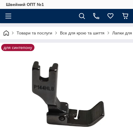
Швейний ОПТ №1
Товари та послуги
Все для крою та шиття
Лапки для
для синтепону