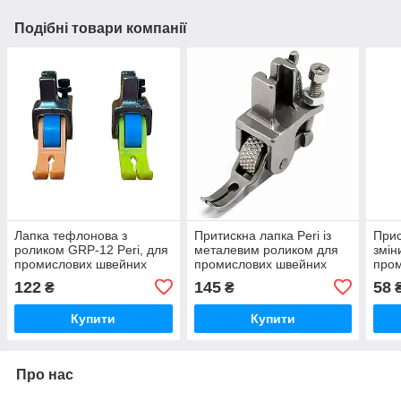
Подібні товари компанії
Лапка тефлонова з
Притискна лапка Peri із
Прис
роликом GRP-12 Peri, для
металевим роликом для
змін
промислових швейних
промислових швейних
про
машин для важких
машин ширина 5 мм
маши
122
145
58
₴
₴
матеріалів та шкіри оптом
оптом (6731)
(7141)
Купити
Купити
Про нас