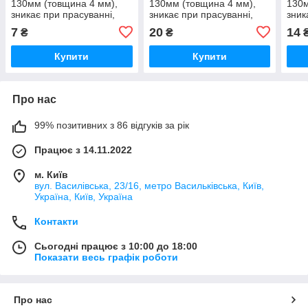
130мм (товщина 4 мм),
130мм (товщина 4 мм),
130м
зникає при прасуванні,
зникає при прасуванні,
зник
колір синій (6228)
колір чорний (6229)
колі
7
20
14
₴
₴
Купити
Купити
Про нас
99% позитивних з 86 відгуків за рік
Працює з 14.11.2022
м. Київ
вул. Василівська, 23/16, метро Васильківська, Київ,
Україна, Київ, Україна
Контакти
Сьогодні працює з 10:00 до 18:00
Показати весь графік роботи
Про нас