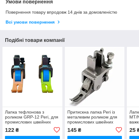
Умови повернення
Повернення товару впродовж 14 днів за домовленістю
Всі умови повернення
Подібні товари компанії
Лапка тефлонова з
Притискна лапка Peri із
Лап
роликом GRP-12 Peri, для
металевим роликом для
MT/N
промислових швейних
промислових швейних
важк
машин для важких
машин ширина 5 мм
шкір
122
145
25
₴
₴
матеріалів та шкіри оптом
оптом (6731)
шве
(7141)
(685