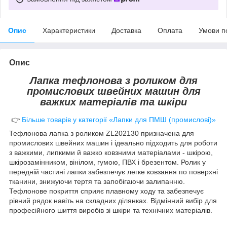
Опис
Характеристики
Доставка
Оплата
Умови п
Опис
Лапка тефлонова з роликом для
промислових швейних машин для
важких матеріалів та шкіри
👉
Більше товарів у категорії «Лапки для ПМШ (промислові)»
Тефлонова лапка з роликом ZL202130 призначена для
промислових швейних машин і ідеально підходить для роботи
з важкими, липкими й важко ковзними матеріалами - шкірою,
шкірозамінником, вінілом, гумою, ПВХ і брезентом. Ролик у
передній частині лапки забезпечує легке ковзання по поверхні
тканини, знижуючи тертя та запобігаючи залипанню.
Тефлонове покриття сприяє плавному ходу та забезпечує
рівний рядок навіть на складних ділянках. Відмінний вибір для
професійного шиття виробів зі шкіри та технічних матеріалів.