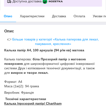
Доступна доставка
Опис
Характеристики
Доставка
Оплата
Умови п
Опис
👉
Більше товарів у категорії «Калька паперова для лекал,
пакування, креслення»
Калька папір А4, 100 аркушів (94 р/м кв) матова
Калька паперова:
біла Прозорий папір з матовою
поверхнею
для широкоформатної цифрової інжерованої
системи Друк і копіювання технічної документації, а також
для
викрок и твори лекал.
Формат: A4
Маса (1м)
2
): 94 грама
Виробник: Франція
Технічні характеристики
Калька /прозорий папір/ Chartham