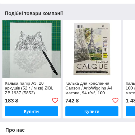
Подібні товари компанії
Калька папір А3, 20
Калька для креслення
Каль
аркушів (52 г / м кв) ZiBi,
Canson / ArjoWiggins А4,
100 
ZB.1937 (5852)
матова, 94 г/м², 100
мато
аркушів (6520)
183
742
1 4
₴
₴
Купити
Купити
Про нас