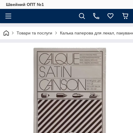
Швейний ОПТ №1
Товари та послуги
Калька паперова для лекал, пакуван