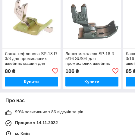
Лапка тефлонова SP-18 R
Лапка металева SP-18 R
Лапк
3/8 для промислових
5/16 SUSEI для
3/16
швейних машин для
промислових швейних
шве
відстрочки по краю (7170)
машин для відстрочки по
відс
80
106
85
₴
₴
правому краю (7316)
краю
Купити
Купити
Про нас
99% позитивних з 86 відгуків за рік
Працює з 14.11.2022
м. Київ