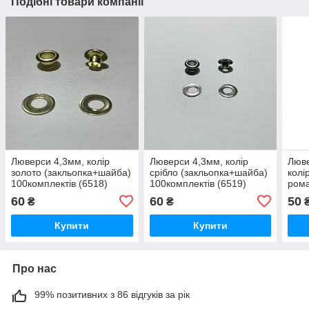
Подібні товари компанії
Люверси 4,3мм, колір
Люверси 4,3мм, колір
Люве
золото (закльопка+шайба)
срібло (закльопка+шайба)
колі
100комплектів (6518)
100комплектів (6519)
рома
60
60
50
₴
₴
Купити
Купити
Про нас
99% позитивних з 86 відгуків за рік