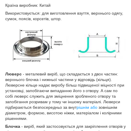
Країна виробник: Китай
Використовується: для виготовлення взуття, верхнього одягу,
сумок, поясів, корсетів, штор.
Люверс
- металевий виріб, що складається з двох частин:
верхнього блочка і нижньої частини у відповідь (кільця).
Люверсне кільце надає виробу більш підвищеної міцності при
установці, запобігаючи випаданню його з отвору. А сам по
собі люверс служить для зміцнення зробленого отвору та
запобігання розривам у тому чи іншому матеріалі. Люверси
підбираються безпосередньо за внут
рішнім або
зовнішнім
діаметром, формою, висотою ніжки, матеріалом і колірними
рішеннями.
Блочка
- виріб, який застосовується для закріплення отворів у