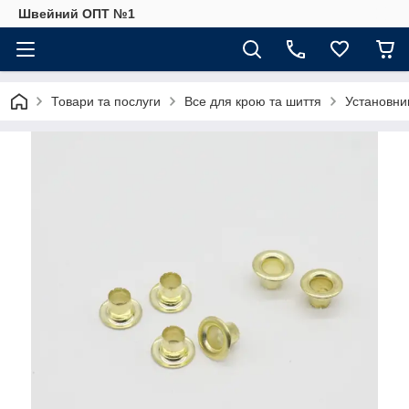
Швейний ОПТ №1
Товари та послуги
Все для крою та шиття
Установник