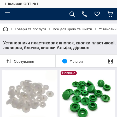
Швейний ОПТ №1
Товари та послуги
Все для крою та шиття
Установник
Установники пластикових кнопок, кнопки пластикові,
люверси, блочки, кнопки Альфа, дірокол
Сортування
0
Фільтри
Новинка