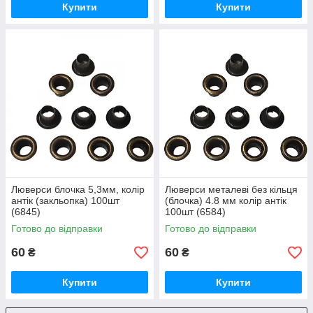
Купити
Купити
Люверси блочка 5,3мм, колір
Люверси металеві без кільця
антік (закльопка) 100шт
(блочка) 4.8 мм колір антік
(6845)
100шт (6584)
Готово до відправки
Готово до відправки
60
60
₴
₴
Купити
Купити