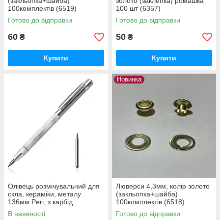
(закльопка+шайба)
золото (заклепка) ромашка
100комплектів (6519)
100 шт (6357)
Готово до відправки
Готово до відправки
60
50
₴
₴
Купити
Купити
Новинка
Олівець розмічувальний для
Люверси 4,3мм, колір золото
скла, кераміки, металу
(закльопка+шайба)
136мм Peri, з карбід
100комплектів (6518)
вольфрамовим накінечником
В наявності
Готово до відправки
і магнітом (6571)